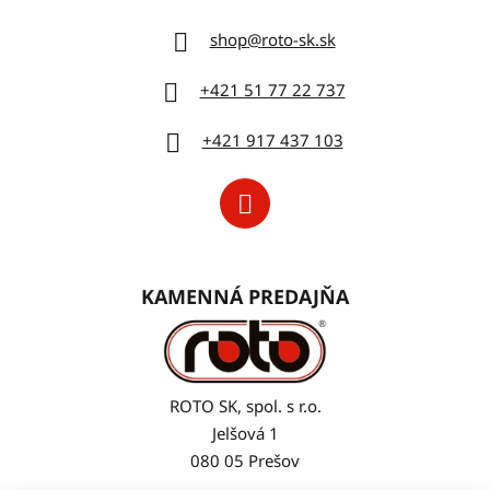
shop
@
roto-sk.sk
+421 51 77 22 737
+421 917 437 103
KAMENNÁ PREDAJŇA
ROTO SK, spol. s r.o.
Jelšová 1
080 05 Prešov