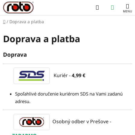
Prejsť
Hľadať
NÁKUP
na
obsah
KOŠÍK
Domov
/
Doprava a platba
Doprava a platba
Doprava
Kuriér -
4,99 €
Spoľahlivé doručenie kuriérom SDS na Vami zadanú
adresu.
Osobný odber v Prešove -