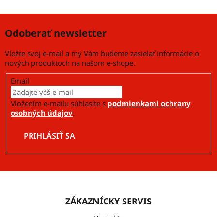
Odoberať newsletter
Vložte svoj e-mail a my Vám budeme zasielať informácie o
nových produktoch na našom e-shope.
Email
Vložením e-mailu súhlasíte s
podmienkami ochrany
osobných údajov
.
PRIHLÁSIŤ SA
Z
á
ZÁKAZNÍCKY SERVIS
p