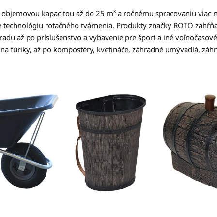
s objemovou kapacitou až do 25 m³ a ročnému spracovaniu viac 
 technológiu rotačného tvárnenia. Produkty značky ROTO zahŕňaj
hradu
až po
príslušenstvo a vybavenie pre šport a iné voľnočasové 
t na fúriky, až po kompostéry, kvetináče, záhradné umývadlá, záh