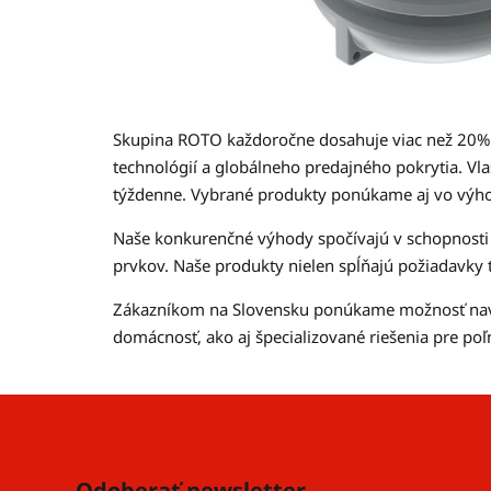
Skupina ROTO každoročne dosahuje viac než 20% n
technológií a globálneho predajného pokrytia. Vl
týždenne. Vybrané produkty ponúkame aj vo v
Naše konkurenčné výhody spočívajú v schopnosti p
prvkov. Naše produkty nielen spĺňajú požiadavky trh
Zákazníkom na Slovensku ponúkame možnosť nav
domácnosť, ako aj špecializované riešenia pre po
Z
á
p
Odoberať newsletter