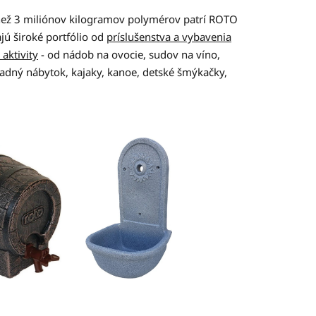
než 3 miliónov kilogramov polymérov patrí ROTO
ú široké portfólio od
príslušenstva a vybavenia
aktivity
- od nádob na ovocie, sudov na víno,
radný nábytok, kajaky, kanoe, detské šmýkačky,