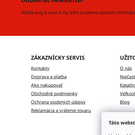
ä
t
Vložte svoj e-mail a my Vám budeme zasielať informá
i
e
ZÁKAZNÍCKY SERVIS
UŽIT
Kontakty
O nás
Doprava a platba
Najčast
Ako nakupovať
Kataló
Obchodné podmienky
Veľkoo
Ochrana osobných údajov
Blog
Reklamácia a vrátenie tovaru
Táto webst