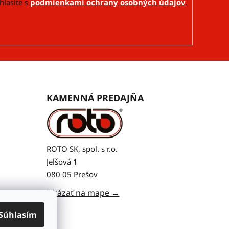
hlasíte s
podmienkami ochrany osobných údajov
.
KAMENNÁ PREDAJŇA
ROTO SK, spol. s r.o.
Jelšová 1
080 05 Prešov
Ukázať na mape →
Súhlasím