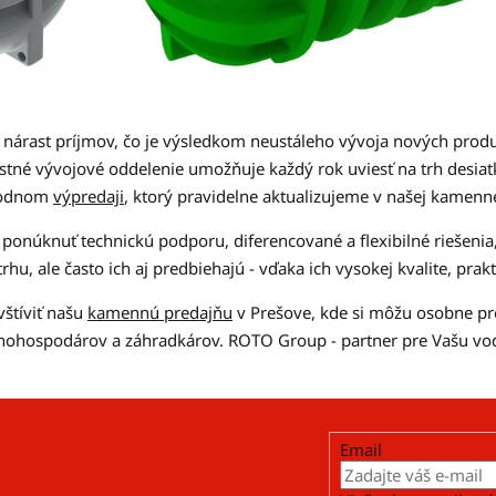
árast príjmov, čo je výsledkom neustáleho vývoja nových produ
astné vývojové oddelenie umožňuje každý rok uviesť na trh desia
ýhodnom
výpredaji
, ktorý pravidelne aktualizujeme v našej kamennej
onúknuť technickú podporu, diferencované a flexibilné riešenia, 
u, ale často ich aj predbiehajú - vďaka ich vysokej kvalite, prakti
štíviť našu
kamennú predajňu
v Prešove, kde si môžu osobne pr
ľnohospodárov a záhradkárov. ROTO Group - partner pre Vašu vod
Email