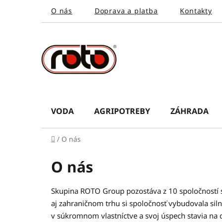
Prejsť
O nás
Doprava a platba
Kontakty
na
obsah
VODA
AGRIPOTREBY
ZÁHRADA
Domov
/
O nás
O nás
Skupina ROTO Group pozostáva z 10 spoločností 
aj zahraničnom trhu si spoločnosť vybudovala si
v súkromnom vlastníctve a svoj úspech stavia na d