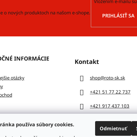
Vložením e-mailu sú
cie o nových produktoch na našom e-shope.
PRIHLÁSIŤ SA
OČNÉ INFORMÁCIE
Kontakt
ejšie otázky
shop
@
roto-sk.sk
gy
+421 51 77 22 737
bchod
+421 917 437 103
ránka používa súbory cookies.
Odmietnuť