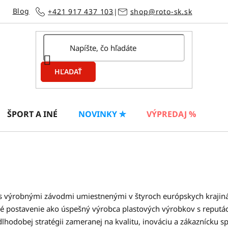
Blog
+421 917 437 103
|
shop@roto-sk.sk
HĽADAŤ
ŠPORT A INÉ
NOVINKY ✮
VÝPREDAJ %
s výrobnými závodmi umiestnenými v štyroch európskych krajiná
lné postavenie ako úspešný výrobca plastových výrobkov s reput
lhodobej stratégii zameranej na kvalitu, inováciu a zákaznícku s