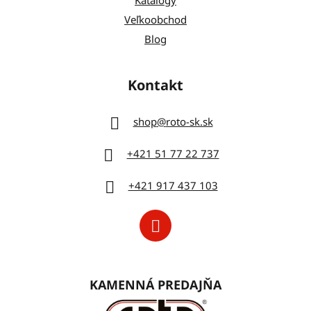
Katalógy
Veľkoobchod
Blog
Kontakt
shop
@
roto-sk.sk
+421 51 77 22 737
+421 917 437 103
KAMENNÁ PREDAJŇA