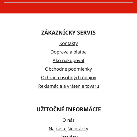
Z
á
ZÁKAZNÍCKY SERVIS
p
ä
Kontakty
t
Doprava a platba
Ako nakupovať
i
Obchodné podmienky
e
Ochrana osobných údajov
Reklamácia a vrátenie tovaru
UŽITOČNÉ INFORMÁCIE
O nás
Najčastejšie otázky