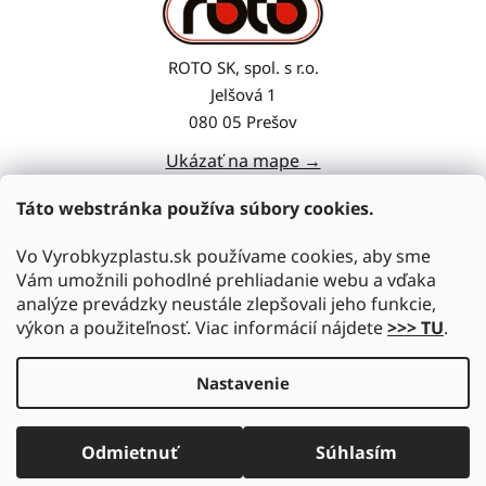
ROTO SK, spol. s r.o.
Jelšová 1
080 05 Prešov
Ukázať na mape →
Táto webstránka používa súbory cookies.
Vo Vyrobkyzplastu.sk používame cookies, aby sme
Vám umožnili pohodlné prehliadanie webu a vďaka
analýze prevádzky neustále zlepšovali jeho funkcie,
výkon a použiteľnosť. Viac informácií nájdete
>>> TU
.
Nastavenie
Vytvoril Shoptet
|
Upravil Balkys
Odmietnuť
Súhlasím
Copyright 2026
Vyrobkyzplastu.sk
. Všetky práva
vyhradené.
Upraviť nastavenie cookies