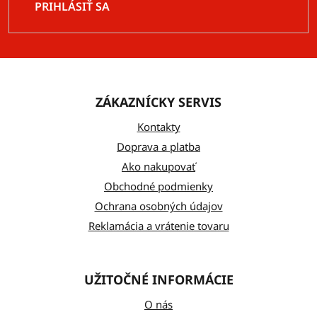
PRIHLÁSIŤ SA
Z
á
ZÁKAZNÍCKY SERVIS
p
ä
Kontakty
t
Doprava a platba
Ako nakupovať
i
Obchodné podmienky
e
Ochrana osobných údajov
Reklamácia a vrátenie tovaru
UŽITOČNÉ INFORMÁCIE
O nás