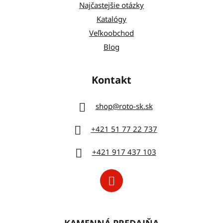
Najčastejšie otázky
Katalógy
Veľkoobchod
Blog
Kontakt
shop
@
roto-sk.sk
+421 51 77 22 737
+421 917 437 103