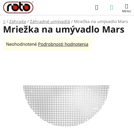
Prejsť
Hľadať
NÁKUP
na
obsah
KOŠÍK
Domov
/
Záhrada
/
Záhradné umývadlá
/
Mriežka na umývadlo Mars
Mriežka na umývadlo Mars
Priemerné
Neohodnotené
Podrobnosti hodnotenia
hodnotenie
produktu
je
0,0
z
5
hviezdičiek.