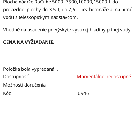
Ploché nádrže RoCube 5000 ,7500,10000,15000 L do
prejazdnej plochy do 3,5 T, do 7,5 T bez betonáže aj na pitnú
vodu s teleskopickým nadstavcom.
Vhodné na osadenie pri výskyte vysokej hladiny pitnej vody.
CENA NA VYŽIADANIE.
Položka bola vypredaná…
Dostupnosť
Momentálne nedostupné
Možnosti doručenia
Kód:
6946