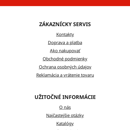
Z
á
ZÁKAZNÍCKY SERVIS
p
ä
Kontakty
t
Doprava a platba
Ako nakupovať
i
Obchodné podmienky
e
Ochrana osobných údajov
Reklamácia a vrátenie tovaru
UŽITOČNÉ INFORMÁCIE
O nás
Najčastejšie otázky
Katalógy