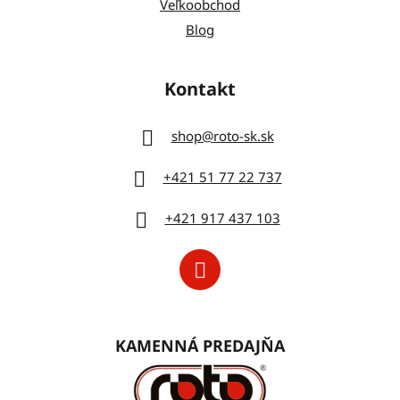
Veľkoobchod
Blog
Kontakt
shop
@
roto-sk.sk
+421 51 77 22 737
+421 917 437 103
KAMENNÁ PREDAJŇA