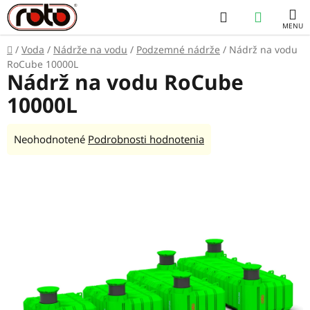
Prejsť
Hľadať
NÁKUP
na
obsah
KOŠÍK
Domov
/
Voda
/
Nádrže na vodu
/
Podzemné nádrže
/
Nádrž na vodu
RoCube 10000L
Nádrž na vodu RoCube
10000L
Priemerné
Neohodnotené
Podrobnosti hodnotenia
hodnotenie
produktu
je
0,0
z
5
hviezdičiek.