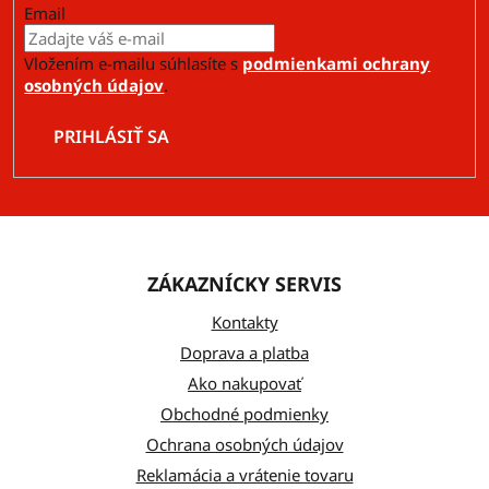
Email
Vložením e-mailu súhlasíte s
podmienkami ochrany
osobných údajov
.
PRIHLÁSIŤ SA
Z
á
ZÁKAZNÍCKY SERVIS
p
ä
Kontakty
t
Doprava a platba
Ako nakupovať
i
Obchodné podmienky
e
Ochrana osobných údajov
Reklamácia a vrátenie tovaru