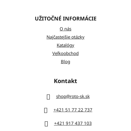
UŽITOČNÉ INFORMÁCIE
O nás
Najčastejšie otázky
Katalógy
Veľkoobchod
Blog
Kontakt
shop
@
roto-sk.sk
+421 51 77 22 737
+421 917 437 103