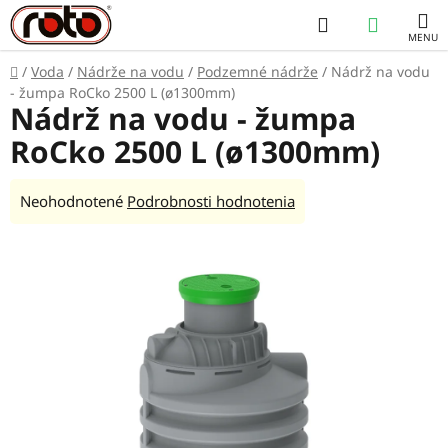
Prejsť
Hľadať
NÁKUP
na
obsah
KOŠÍK
Domov
/
Voda
/
Nádrže na vodu
/
Podzemné nádrže
/
Nádrž na vodu
- žumpa RoCko 2500 L (ø1300mm)
Nádrž na vodu - žumpa
RoCko 2500 L (ø1300mm)
Priemerné
Neohodnotené
Podrobnosti hodnotenia
hodnotenie
produktu
je
0,0
z
5
hviezdičiek.