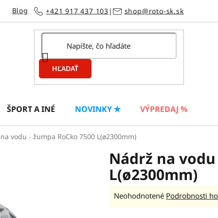
Blog
+421 917 437 103
|
shop@roto-sk.sk
HĽADAŤ
ŠPORT A INÉ
NOVINKY ✮
VÝPREDAJ %
 na vodu - žumpa RoCko 7500 L(ø2300mm)
Nádrž na vodu
L(ø2300mm)
Priemerné
Neohodnotené
Podrobnosti ho
hodnotenie