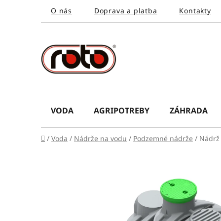
Prejsť
O nás
Doprava a platba
Kontakty
na
obsah
VODA
AGRIPOTREBY
ZÁHRADA
Domov
/
Voda
/
Nádrže na vodu
/
Podzemné nádrže
/
Nádrž