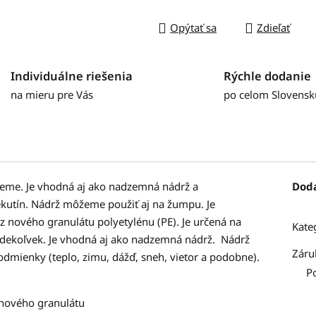
Opýtať sa
Zdieľať
Individuálne riešenia
Rýchle dodanie
na mieru pre Vás
po celom Slovensk
zeme. Je vhodná aj ako nadzemná nádrž a
Dod
ekutín. Nádrž môžeme použiť aj na žumpu. Je
 nového granulátu polyetylénu (PE). Je určená na
Kate
kdekoľvek. Je vhodná aj ako nadzemná nádrž. Nádrž
Záru
odmienky (teplo, zimu, dážď, sneh, vietor a podobne).
P
nového granulátu