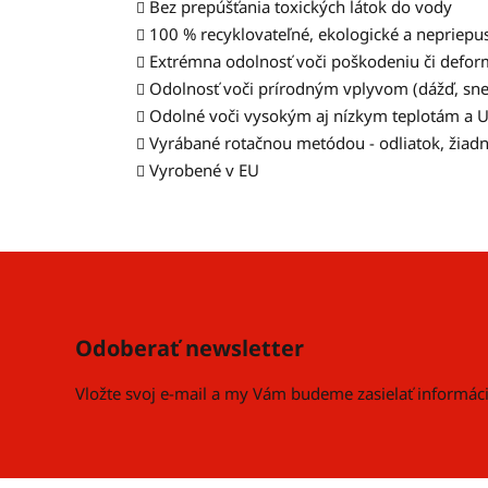
Bez prepúšťania toxických látok do vody
100 % recyklovateľné, ekologické
a nepriepus
Extrémna odolnosť voči poškodeniu či defor
Odolnosť voči prírodným vplyvom (dážď, sneh,
Odolné voči vysokým aj nízkym teplotám a U
Vyrábané rotačnou metódou - odliatok, žiadn
Vyrobené v EU
Z
á
p
Odoberať newsletter
ä
t
Vložte svoj e-mail a my Vám budeme zasielať informá
i
e