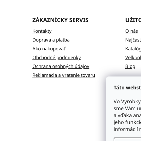
ZÁKAZNÍCKY SERVIS
UŽIT
Kontakty
O nás
Doprava a platba
Najčast
Ako nakupovať
Kataló
Obchodné podmienky
Veľkoo
Ochrana osobných údajov
Blog
Reklamácia a vrátenie tovaru
Táto webst
Vo Vyrobky
sme Vám um
a vďaka ana
jeho funkci
informácií 