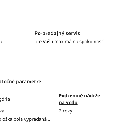
Po-predajný servis
u
pre Vašu maximálnu spokojnosť
atočné parametre
Podzemné nádrže
gória
na vodu
ka
2 roky
oložka bola vypredaná…