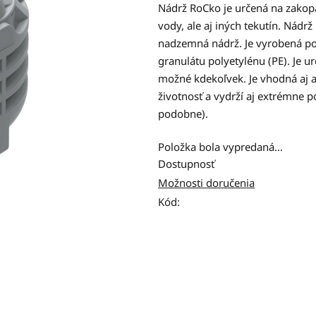
produktu
Nádrž RoCko je určená na zakop
je
vody, ale aj iných tekutín. Nád
0,0
nadzemná nádrž. Je vyrobená p
z
granulátu polyetylénu (PE). Je u
5
možné kdekoľvek. Je vhodná aj
hviezdičiek.
životnosť a vydrží aj extrémne p
podobne).
Položka bola vypredaná…
Dostupnosť
Možnosti doručenia
Kód: