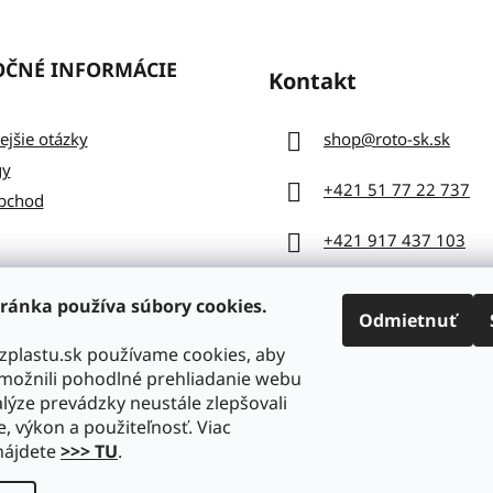
OČNÉ INFORMÁCIE
Kontakt
ejšie otázky
shop
@
roto-sk.sk
gy
+421 51 77 22 737
bchod
+421 917 437 103
ránka používa súbory cookies.
Odmietnuť
zplastu.sk používame cookies, aby
ožnili pohodlné prehliadanie webu
lýze prevádzky neustále zlepšovali
e, výkon a použiteľnosť. Viac
nájdete
>>> TU
.