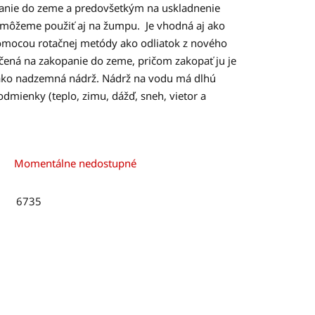
anie do zeme a predovšetkým na uskladnenie
rž môžeme použiť aj na žumpu. Je vhodná aj ako
omocou rotačnej metódy ako odliatok z nového
rčená na zakopanie do zeme, pričom zakopať ju je
 ako nadzemná nádrž. Nádrž na vodu má dlhú
odmienky (teplo, zimu, dážď, sneh, vietor a
Momentálne nedostupné
6735