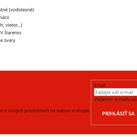
tné (vodotesné)
mácii
 vietor...)
V žiareniu
e zvary
Email
Vložením e-mailu sú
cie o nových produktoch na našom e-shope.
PRIHLÁSIŤ SA