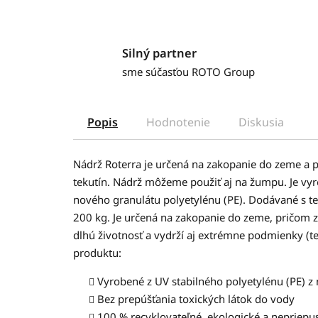
Silný partner
sme súčasťou ROTO Group
Popis
Hodnotenie
Diskusia
Nádrž Roterra je určená na zakopanie do zeme a p
tekutín. Nádrž môžeme použiť aj na žumpu. Je vy
nového granulátu polyetylénu (PE). Dodávané s 
200 kg. Je určená na zakopanie do zeme, pričom 
dlhú životnosť a vydrží aj extrémne podmienky (te
produktu:
Vyrobené z UV stabilného polyetylénu (PE)
z 
Bez prepúšťania toxických látok do vody
100 % recyklovateľné, ekologické
a nepriepus