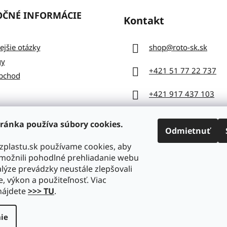
OČNÉ INFORMÁCIE
Kontakt
ejšie otázky
shop
@
roto-sk.sk
gy
+421 51 77 22 737
bchod
+421 917 437 103
ránka používa súbory cookies.
Odmietnuť
zplastu.sk používame cookies, aby
ožnili pohodlné prehliadanie webu
lýze prevádzky neustále zlepšovali
e, výkon a použiteľnosť. Viac
nájdete
>>> TU
.
ie