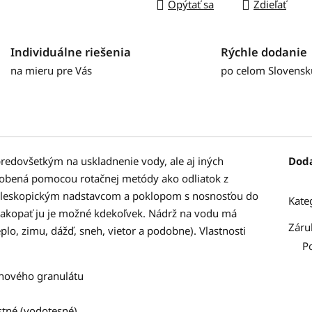
Opýtať sa
Zdieľať
Individuálne riešenia
Rýchle dodanie
na mieru pre Vás
po celom Slovensk
redovšetkým na uskladnenie vody, ale aj iných
Dod
robená pomocou rotačnej metódy ako odliatok z
teleskopickým nadstavcom a poklopom s nosnosťou do
Kate
zakopať ju je možné kdekoľvek. Nádrž na vodu má
Záru
plo, zimu, dážď, sneh, vietor a podobne). Vlastnosti
P
nového granulátu
tné (vodotesné)