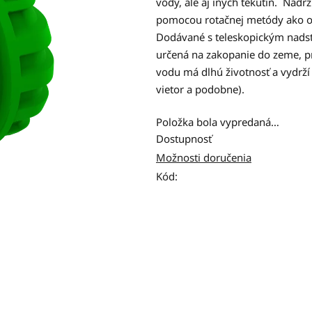
vody, ale aj iných tekutín. Nád
0,0
pomocou rotačnej metódy ako od
z
Dodávané s teleskopickým nads
5
určená na zakopanie do zeme, p
hviezdičiek.
vodu má dlhú životnosť a vydrží
vietor a podobne).
Položka bola vypredaná…
Dostupnosť
Možnosti doručenia
Kód: