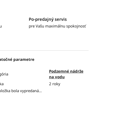
Po-predajný servis
u
pre Vašu maximálnu spokojnosť
atočné parametre
Podzemné nádrže
gória
na vodu
ka
2 roky
oložka bola vypredaná…