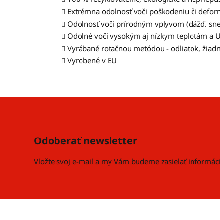
Extrémna odolnosť voči poškodeniu či defor
Odolnosť voči prírodným vplyvom (dážď, sneh,
Odolné voči vysokým aj nízkym teplotám a U
Vyrábané rotačnou metódou - odliatok, žiadn
Vyrobené v EU
Z
á
p
Odoberať newsletter
ä
t
Vložte svoj e-mail a my Vám budeme zasielať informá
i
e