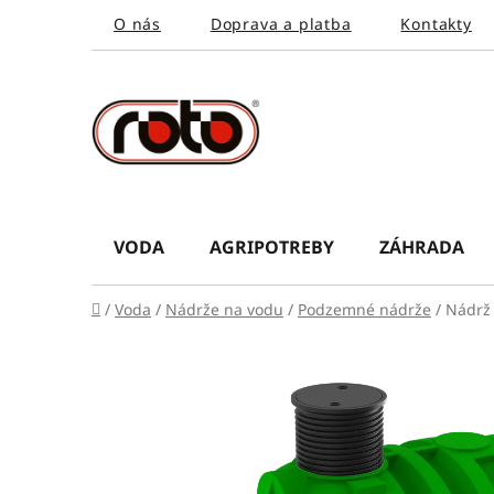
Prejsť
O nás
Doprava a platba
Kontakty
na
obsah
VODA
AGRIPOTREBY
ZÁHRADA
Domov
/
Voda
/
Nádrže na vodu
/
Podzemné nádrže
/
Nádrž 