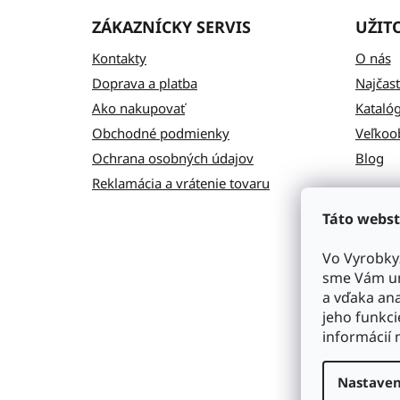
ZÁKAZNÍCKY SERVIS
UŽIT
Kontakty
O nás
Doprava a platba
Najčast
Ako nakupovať
Kataló
Obchodné podmienky
Veľkoo
Ochrana osobných údajov
Blog
Reklamácia a vrátenie tovaru
Táto webst
Vo Vyrobky
sme Vám um
a vďaka ana
jeho funkci
informácií 
Nastaven