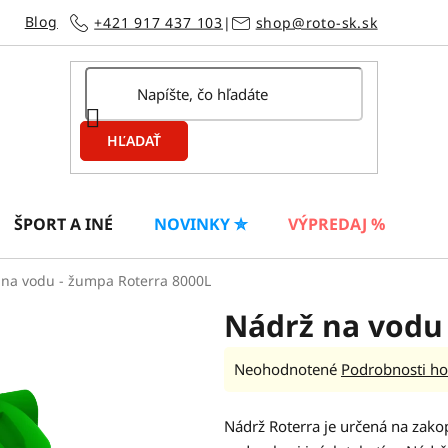
Blog
+421 917 437 103
|
shop@roto-sk.sk
HĽADAŤ
ŠPORT A INÉ
NOVINKY ✮
VÝPREDAJ %
na vodu - žumpa Roterra 8000L
Nádrž na vodu
Priemerné
Neohodnotené
Podrobnosti ho
hodnotenie
produktu
Nádrž Roterra je určená na zak
je