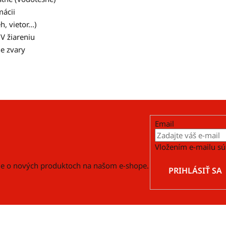
mácii
 vietor...)
V žiareniu
e zvary
Email
Vložením e-mailu sú
cie o nových produktoch na našom e-shope.
PRIHLÁSIŤ SA