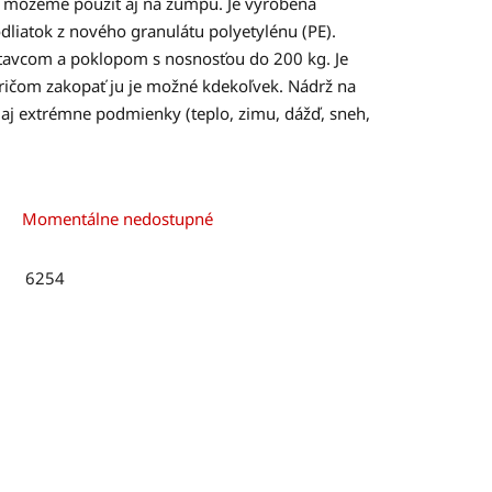
rž môžeme použiť aj na žumpu. Je vyrobená
liatok z nového granulátu polyetylénu (PE).
tavcom a poklopom s nosnosťou do 200 kg. Je
ričom zakopať ju je možné kdekoľvek. Nádrž na
 aj extrémne podmienky (teplo, zimu, dážď, sneh,
Momentálne nedostupné
6254