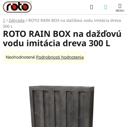
Prejsť
Hľadať
NÁKUP
na
obsah
KOŠÍK
Domov
/
Záhrada
/
ROTO RAIN BOX na dažďovú vodu imitácia dreva
300 L
ROTO RAIN BOX na dažďovú
vodu imitácia dreva 300 L
Priemerné
Neohodnotené
Podrobnosti hodnotenia
hodnotenie
produktu
je
0,0
z
5
hviezdičiek.