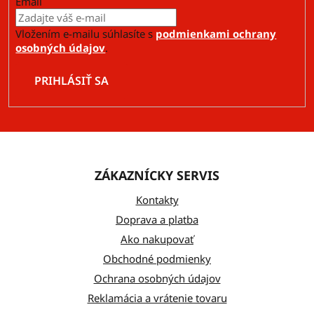
Email
Vložením e-mailu súhlasíte s
podmienkami ochrany
osobných údajov
.
PRIHLÁSIŤ SA
Z
á
ZÁKAZNÍCKY SERVIS
p
ä
Kontakty
t
Doprava a platba
Ako nakupovať
i
Obchodné podmienky
e
Ochrana osobných údajov
Reklamácia a vrátenie tovaru