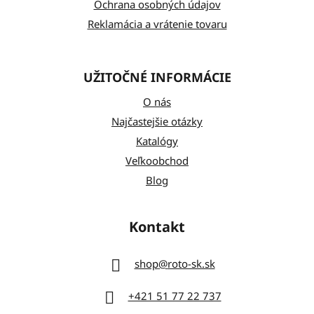
Ochrana osobných údajov
Reklamácia a vrátenie tovaru
UŽITOČNÉ INFORMÁCIE
O nás
Najčastejšie otázky
Katalógy
Veľkoobchod
Blog
Kontakt
shop
@
roto-sk.sk
+421 51 77 22 737