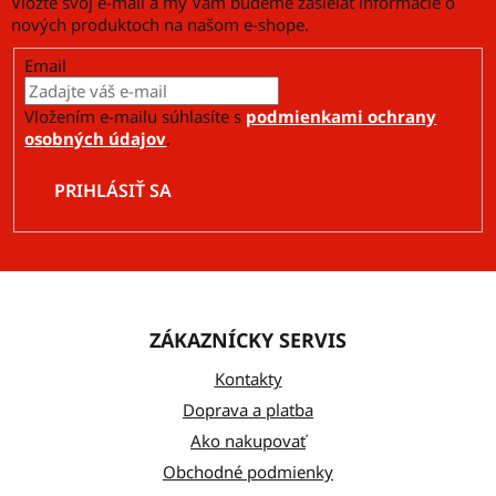
Vložte svoj e-mail a my Vám budeme zasielať informácie o
nových produktoch na našom e-shope.
Email
Vložením e-mailu súhlasíte s
podmienkami ochrany
osobných údajov
.
PRIHLÁSIŤ SA
Z
á
ZÁKAZNÍCKY SERVIS
p
ä
Kontakty
t
Doprava a platba
Ako nakupovať
i
Obchodné podmienky
e