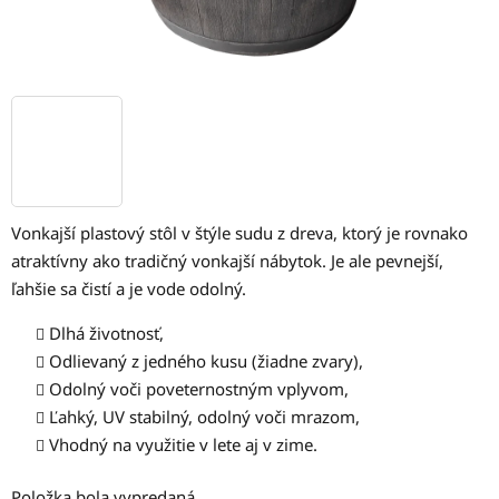
Vonkajší plastový stôl v štýle sudu z dreva, ktorý je rovnako
atraktívny ako tradičný vonkajší nábytok. Je ale pevnejší,
ľahšie sa čistí a je vode odolný.
Dlhá životnosť,
Odlievaný z jedného kusu (žiadne zvary),
Odolný voči poveternostným vplyvom,
Ľahký, UV stabilný, odolný voči mrazom,
Vhodný na využitie v lete aj v zime.
Položka bola vypredaná…